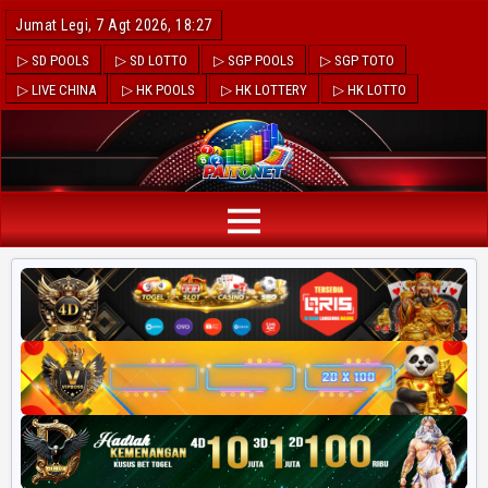
Jumat Legi, 7 Agt 2026, 18:27
▷ SD POOLS
▷ SD LOTTO
▷ SGP POOLS
▷ SGP TOTO
▷ LIVE CHINA
▷ HK POOLS
▷ HK LOTTERY
▷ HK LOTTO