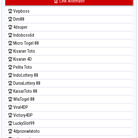
🏆 Link Alternatif
Prediksi Kuda Lari
🏆 Vvipboss
Prediksi Magnum Cambodia
🏆 Dim88
Prediksi Nagoya
🏆 4dsuper
Prediksi North Carolina Day
🏆 Indoboss6d
Prediksi Pcso
🏆 Micro Togel 88
Prediksi Sao Paulo
🏆 Kisaran Toto
Prediksi Singapore
🏆 Kisaran 4D
Prediksi Sydney
🏆 Pelita Toto
Prediksi Sydney Lottery
🏆 IndoLottery 88
Prediksi Sydney Lottery 6d
🏆 DuniaLottery 88
Prediksi Sydney Lotto
🏆 KaisarToto 88
Prediksi Sydney Pools 6d
🏆 WlaTogel 88
Prediksi Taipei
🏆 Viral4DP
Prediksi Taiwan
🏆 Victory4DP
🏆 LuckySlot99
🏆 4dprizewlatoto