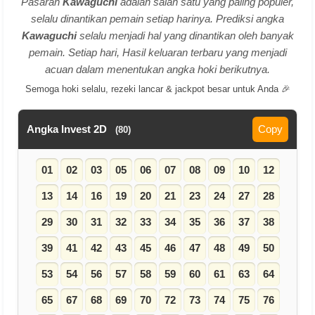
Pasaran
Kawaguchi
adalah salah satu yang paling populer,
selalu dinantikan pemain setiap harinya. Prediksi angka
Kawaguchi
selalu menjadi hal yang dinantikan oleh banyak
pemain. Setiap hari, Hasil keluaran terbaru yang menjadi
acuan dalam menentukan angka hoki berikutnya.
Semoga hoki selalu, rezeki lancar & jackpot besar untuk Anda 🎉
Angka Invest 2D
Copy
(80)
01
02
03
05
06
07
08
09
10
12
13
14
16
19
20
21
23
24
27
28
29
30
31
32
33
34
35
36
37
38
39
41
42
43
45
46
47
48
49
50
53
54
56
57
58
59
60
61
63
64
65
67
68
69
70
72
73
74
75
76