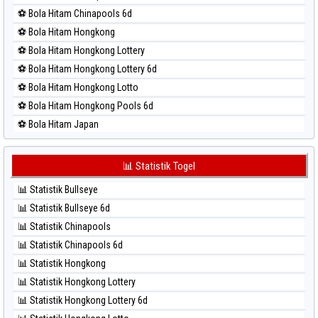
⚽ Bola Merah North Carolina Day
⚽ Bola Hitam Chinapools 6d
⚽ Bola Merah Pcso
⚽ Bola Hitam Hongkong
⚽ Bola Merah Sao Paulo
⚽ Bola Hitam Hongkong Lottery
⚽ Bola Merah Singapore
⚽ Bola Hitam Hongkong Lottery 6d
⚽ Bola Merah Sydney
⚽ Bola Hitam Hongkong Lotto
⚽ Bola Merah Sydney Lottery
⚽ Bola Hitam Hongkong Pools 6d
⚽ Bola Merah Sydney Lottery 6d
⚽ Bola Hitam Japan
⚽ Bola Merah Sydney Lotto
⚽ Bola Hitam Japan 6d
⚽ Bola Merah Sydney Pools 6d
⚽ Bola Hitam Korea
📊 Statistik Togel
⚽ Bola Merah Taipei
⚽ Bola Hitam Kuda Lari
⚽ Bola Merah Taiwan
📊 Statistik Bullseye
⚽ Bola Hitam Magnum Cambodia
📊 Statistik Bullseye 6d
⚽ Bola Hitam Nagoya
📊 Statistik Chinapools
⚽ Bola Hitam North Carolina Day
📊 Statistik Chinapools 6d
⚽ Bola Hitam Pcso
📊 Statistik Hongkong
⚽ Bola Hitam Sao Paulo
📊 Statistik Hongkong Lottery
⚽ Bola Hitam Singapore
📊 Statistik Hongkong Lottery 6d
⚽ Bola Hitam Sydney