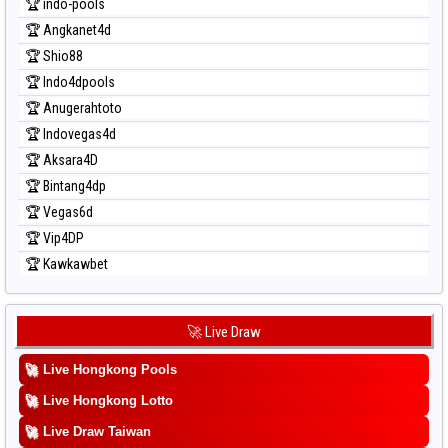
🏆 indo-pools
🏆 Angkanet4d
🏆 Shio88
🏆 Indo4dpools
🏆 Anugerahtoto
🏆 Indovegas4d
🏆 Aksara4D
🏆 Bintang4dp
🏆 Vegas6d
🏆 Vip4DP
🏆 Kawkawbet
🚀 Live Draw
🚀
Live Hongkong Pools
🚀
Live Hongkong Lotto
🚀
Live Draw Taiwan