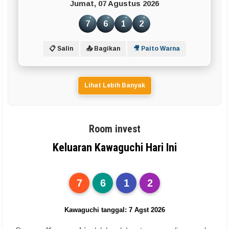
Jumat, 07 Agustus 2026
7
6
1
2
📋 Salin
📤 Bagikan
🎥 Paito Warna
Lihat Lebih Banyak
Room invest
Keluaran Kawaguchi Hari Ini
7
6
1
2
Kawaguchi tanggal: 7 Agst 2026