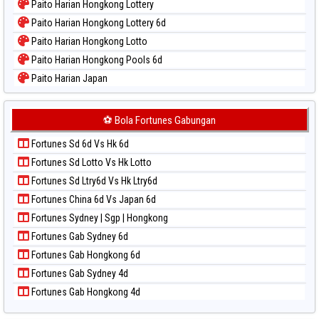
Paito Harian Hongkong Lottery
Paito Warna Pennsylvania Day
Paito Harian Hongkong Lottery 6d
Paito Warna Sao Paulo
Paito Harian Hongkong Lotto
Paito Warna Singapore
Paito Harian Hongkong Pools 6d
Paito Warna Sydney
Paito Harian Japan
Paito Warna Sydney Lottery
Paito Harian Japan 6d
Paito Warna Sydney Lottery 6d
Paito Harian Korea
⚽ Bola Fortunes Gabungan
Paito Warna Sydney Lotto
Paito Harian Kuda Lari
Paito Warna Sydney Pools 6d
Fortunes Sd 6d Vs Hk 6d
Paito Harian Magnum Cambodia
Paito Warna Taipei
Fortunes Sd Lotto Vs Hk Lotto
Paito Harian Nagoya
Paito Warna Taiwan
Fortunes Sd Ltry6d Vs Hk Ltry6d
Paito Harian New York Midday
Fortunes China 6d Vs Japan 6d
Paito Harian North Carolina Day
Fortunes Sydney | Sgp | Hongkong
Paito Harian Pcso
Fortunes Gab Sydney 6d
Paito Harian Pennsylvania Day
Fortunes Gab Hongkong 6d
Paito Harian Sao Paulo
Fortunes Gab Sydney 4d
Paito Harian Singapore
Fortunes Gab Hongkong 4d
Paito Harian Sydney
Paito Harian Sydney Lottery