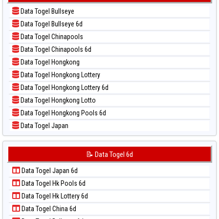
📝 Pola Dasar Kuda Lari
📊 Statistik Sydney Pools 6d
Data Togel Bullseye
📝 Pola Dasar Magnum Cambodia
📊 Statistik Taipei
Data Togel Bullseye 6d
📝 Pola Dasar Nagoya
📊 Statistik Taiwan
Data Togel Chinapools
📝 Pola Dasar North Carolina Day
Data Togel Chinapools 6d
📝 Pola Dasar Pcso
Data Togel Hongkong
📝 Pola Dasar Sao Paulo
Data Togel Hongkong Lottery
📝 Pola Dasar Singapore
Data Togel Hongkong Lottery 6d
📝 Pola Dasar Sydney
Data Togel Hongkong Lotto
📝 Pola Dasar Sydney Lottery
Data Togel Hongkong Pools 6d
📝 Pola Dasar Sydney Lottery 6d
Data Togel Japan
📝 Pola Dasar Sydney Lotto
Data Togel Japan 6d
📝 Pola Dasar Sydney Pools 6d
Data Togel Korea
📝 Data Togel 6d
📝 Pola Dasar Taipei
Data Togel Kuda Lari
📝 Pola Dasar Taiwan
Data Togel Japan 6d
Data Togel Magnum Cambodia
Data Togel Hk Pools 6d
Data Togel Nagoya
Data Togel Hk Lottery 6d
Data Togel North Carolina Day
Data Togel China 6d
Data Togel Pcso