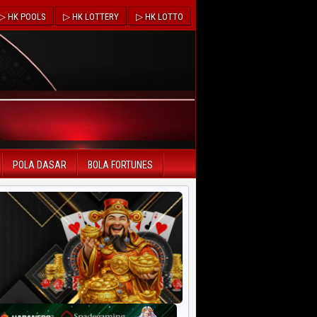
▷ HK POOLS
▷ HK LOTTERY
▷ HK LOTTO
POLA DASAR
BOLA FORTUNES