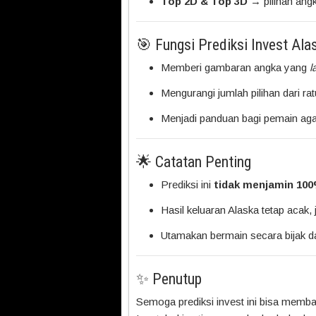
Top 2D & Top 3D
→ pilihan angk
🎯 Fungsi Prediksi Invest Ala
Memberi gambaran angka yang
l
Mengurangi jumlah pilihan dari r
Menjadi panduan bagi pemain agar
🌟 Catatan Penting
Prediksi ini
tidak menjamin 10
Hasil keluaran Alaska tetap acak,
Utamakan bermain secara bijak da
✨ Penutup
Semoga prediksi invest ini bisa memb