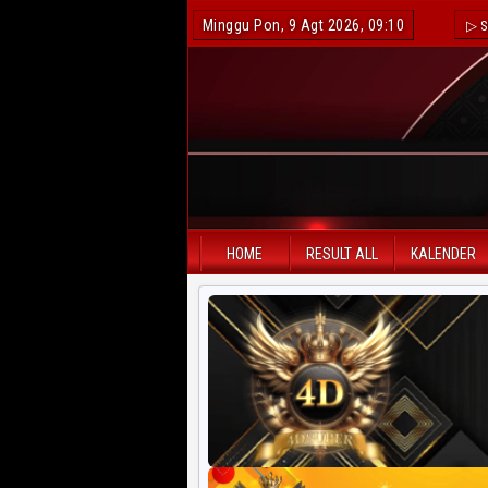
Minggu Pon, 9 Agt 2026, 09:10
▷ S
HOME
RESULT ALL
KALENDER