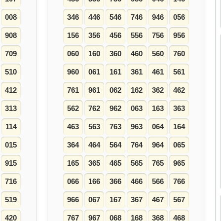
008
346
446
546
746
946
056
908
156
356
456
556
756
956
709
060
160
360
460
560
760
510
960
061
161
361
461
561
412
761
961
062
162
362
462
313
562
762
962
063
163
363
114
463
563
763
963
064
164
015
364
464
564
764
964
065
915
165
365
465
565
765
965
716
066
166
366
466
566
766
519
966
067
167
367
467
567
420
767
967
068
168
368
468