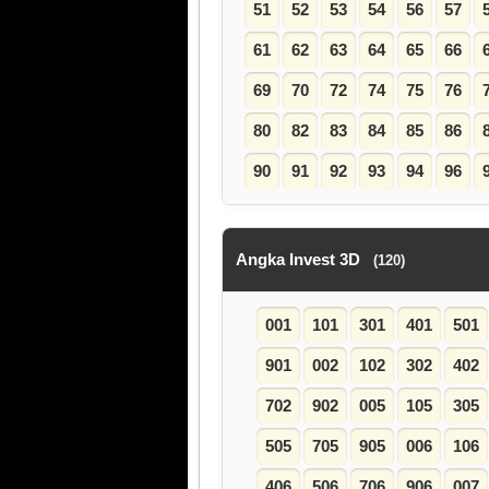
51
52
53
54
56
57
61
62
63
64
65
66
69
70
72
74
75
76
80
82
83
84
85
86
90
91
92
93
94
96
Angka Invest 3D
(120)
001
101
301
401
501
901
002
102
302
402
702
902
005
105
305
505
705
905
006
106
406
506
706
906
007