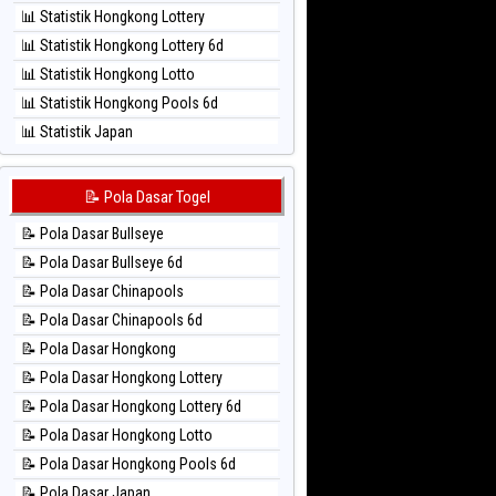
⚽ Bola Hitam Sao Paulo
📊 Statistik Hongkong Lottery
⚽ Bola Hitam Singapore
📊 Statistik Hongkong Lottery 6d
⚽ Bola Hitam Sydney
📊 Statistik Hongkong Lotto
⚽ Bola Hitam Sydney Lottery
📊 Statistik Hongkong Pools 6d
⚽ Bola Hitam Sydney Lottery 6d
📊 Statistik Japan
⚽ Bola Hitam Sydney Lotto
📊 Statistik Japan 6d
⚽ Bola Hitam Sydney Pools 6d
📊 Statistik Korea
📝 Pola Dasar Togel
⚽ Bola Hitam Taipei
📊 Statistik Kuda Lari
⚽ Bola Hitam Taiwan
📝 Pola Dasar Bullseye
📊 Statistik Magnum Cambodia
📝 Pola Dasar Bullseye 6d
📊 Statistik Nagoya
📝 Pola Dasar Chinapools
📊 Statistik New York Midday
📝 Pola Dasar Chinapools 6d
📊 Statistik North Carolina Day
📝 Pola Dasar Hongkong
📊 Statistik Pcso
📝 Pola Dasar Hongkong Lottery
📊 Statistik Pennsylvania Day
📝 Pola Dasar Hongkong Lottery 6d
📊 Statistik Sao Paulo
📝 Pola Dasar Hongkong Lotto
📊 Statistik Singapore
📝 Pola Dasar Hongkong Pools 6d
📊 Statistik Sydney
📝 Pola Dasar Japan