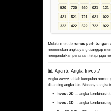
520
720
920
021
121
421
521
721
921
022
322
422
522
722
922
Melalui metode
rumus perhitungan 
menemukan angka yang dianggap memilik
mengandalkan perasaan, tetapi juga m
📊 Apa itu Angka Invest?
Angka
invest
adalah kumpulan nomor pi
dibanding angka lain. Biasanya angka i
Invest 2D
→ angka kombinasi dua 
Invest 3D
→ angka kombinasi tiga