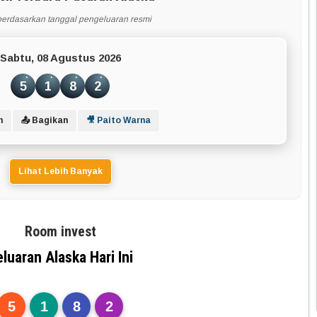
berdasarkan tanggal pengeluaran resmi
Sabtu, 08 Agustus 2026
5
1
8
2
n
📤 Bagikan
🎥 Paito Warna
Lihat Lebih Banyak
Room invest
luaran Alaska Hari Ini
5
1
8
2