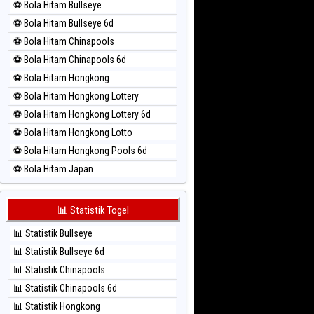
⚽ Bola Hitam Bullseye
⚽ Bola Merah Magnum Cambodia
⚽ Bola Hitam Bullseye 6d
⚽ Bola Merah Nagoya
⚽ Bola Hitam Chinapools
⚽ Bola Merah North Carolina Day
⚽ Bola Hitam Chinapools 6d
⚽ Bola Merah Pcso
⚽ Bola Hitam Hongkong
⚽ Bola Merah Sao Paulo
⚽ Bola Hitam Hongkong Lottery
⚽ Bola Merah Singapore
⚽ Bola Hitam Hongkong Lottery 6d
⚽ Bola Merah Sydney
⚽ Bola Hitam Hongkong Lotto
⚽ Bola Merah Sydney Lottery
⚽ Bola Hitam Hongkong Pools 6d
⚽ Bola Merah Sydney Lottery 6d
⚽ Bola Hitam Japan
⚽ Bola Merah Sydney Lotto
⚽ Bola Hitam Japan 6d
⚽ Bola Merah Sydney Pools 6d
⚽ Bola Hitam Korea
📊 Statistik Togel
⚽ Bola Merah Taipei
⚽ Bola Hitam Kuda Lari
⚽ Bola Merah Taiwan
📊 Statistik Bullseye
⚽ Bola Hitam Magnum Cambodia
📊 Statistik Bullseye 6d
⚽ Bola Hitam Nagoya
📊 Statistik Chinapools
⚽ Bola Hitam North Carolina Day
📊 Statistik Chinapools 6d
⚽ Bola Hitam Pcso
📊 Statistik Hongkong