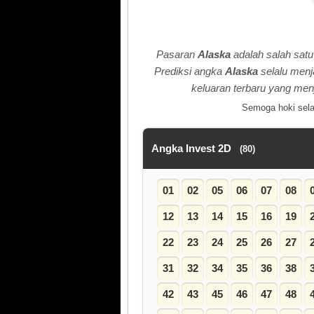
Pasaran
Alaska
adalah salah satu 
Prediksi angka
Alaska
selalu menja
keluaran terbaru yang men
Semoga hoki selal
Angka Invest 2D
(80)
01
02
05
06
07
08
12
13
14
15
16
19
22
23
24
25
26
27
31
32
34
35
36
38
42
43
45
46
47
48