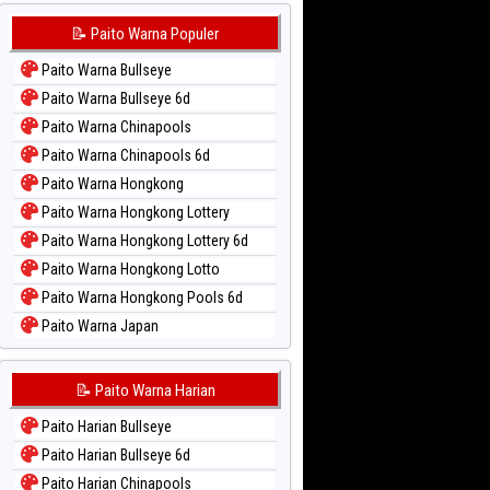
📝 Paito Warna Populer
Paito Warna Bullseye
Paito Warna Bullseye 6d
Paito Warna Chinapools
Paito Warna Chinapools 6d
Paito Warna Hongkong
Paito Warna Hongkong Lottery
Paito Warna Hongkong Lottery 6d
Paito Warna Hongkong Lotto
Paito Warna Hongkong Pools 6d
Paito Warna Japan
Paito Warna Japan 6d
Paito Warna Korea
📝 Paito Warna Harian
Paito Warna Kuda Lari
Paito Harian Bullseye
Paito Warna Magnum Cambodia
Paito Harian Bullseye 6d
Paito Warna Nagoya
Paito Harian Chinapools