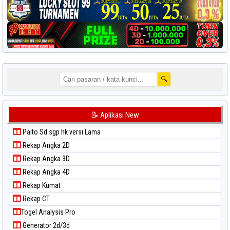
🔍
📝 Aplikasi New
Paito Sd sgp hk versi Lama
Rekap Angka 2D
Rekap Angka 3D
Rekap Angka 4D
Rekap Kumat
Rekap CT
Togel Analysis Pro
Generator 2d/3d