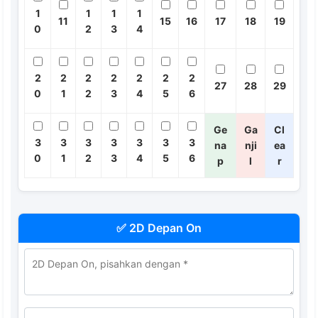
1
1
1
1
11
15
16
17
18
19
0
2
3
4
2
2
2
2
2
2
2
27
28
29
0
1
2
3
4
5
6
Ge
Ga
Cl
3
3
3
3
3
3
3
na
nji
ea
0
1
2
3
4
5
6
p
l
r
✅ 2D Depan On