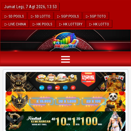
Jumat Legi, 7 Agt 2026, 13:53
▷ SD POOLS
▷ SD LOTTO
▷ SGP POOLS
▷ SGP TOTO
▷ LIVE CHINA
▷ HK POOLS
▷ HK LOTTERY
▷ HK LOTTO