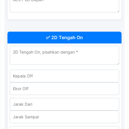
✅ 2D Tengah On