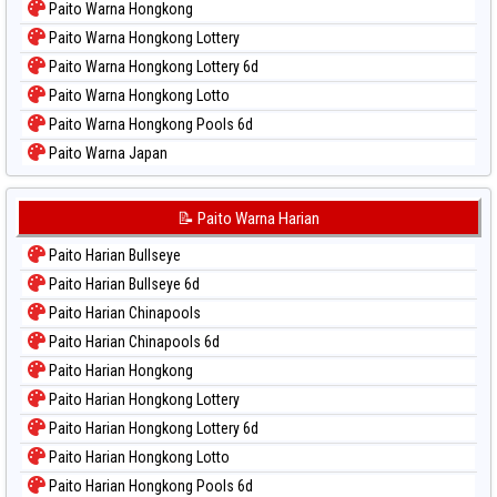
Paito Warna Hongkong
Paito Warna Hongkong Lottery
Paito Warna Hongkong Lottery 6d
Paito Warna Hongkong Lotto
Paito Warna Hongkong Pools 6d
Paito Warna Japan
Paito Warna Japan 6d
Paito Warna Korea
📝 Paito Warna Harian
Paito Warna Kuda Lari
Paito Harian Bullseye
Paito Warna Magnum Cambodia
Paito Harian Bullseye 6d
Paito Warna Nagoya
Paito Harian Chinapools
Paito Warna New York Midday
Paito Harian Chinapools 6d
Paito Warna North Carolina Day
Paito Harian Hongkong
Paito Warna Pcso
Paito Harian Hongkong Lottery
Paito Warna Pennsylvania Day
Paito Harian Hongkong Lottery 6d
Paito Warna Sao Paulo
Paito Harian Hongkong Lotto
Paito Warna Singapore
Paito Harian Hongkong Pools 6d