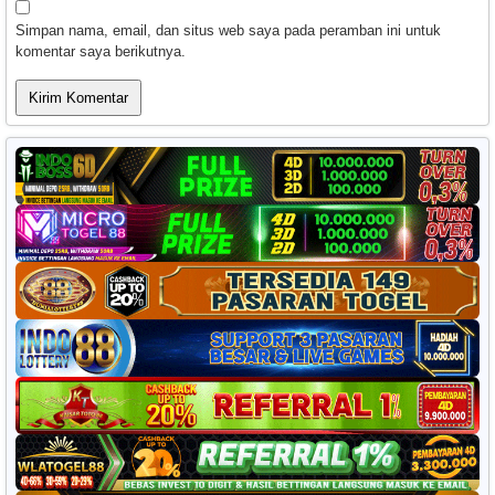
Simpan nama, email, dan situs web saya pada peramban ini untuk
komentar saya berikutnya.