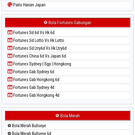
Paito Warna Sydney
Paito Harian Japan
Paito Warna Sydney Lottery
Paito Harian Japan 6d
Paito Warna Sydney Lottery 6d
Paito Harian Korea
⚽ Bola Fortunes Gabungan
Paito Warna Sydney Lotto
Paito Harian Kuda Lari
Paito Warna Sydney Pools 6d
Fortunes Sd 6d Vs Hk 6d
Paito Harian Magnum Cambodia
Paito Warna Taipei
Fortunes Sd Lotto Vs Hk Lotto
Paito Harian Nagoya
Paito Warna Taiwan
Fortunes Sd Ltry6d Vs Hk Ltry6d
Paito Harian New York Midday
Fortunes China 6d Vs Japan 6d
Paito Harian North Carolina Day
Fortunes Sydney | Sgp | Hongkong
Paito Harian Pcso
Fortunes Gab Sydney 6d
Paito Harian Pennsylvania Day
Fortunes Gab Hongkong 6d
Paito Harian Sao Paulo
Fortunes Gab Sydney 4d
Paito Harian Singapore
Fortunes Gab Hongkong 4d
Paito Harian Sydney
Paito Harian Sydney Lottery
Paito Harian Sydney Lottery 6d
⚽ Bola Merah
Paito Harian Sydney Lotto
⚽ Bola Merah Bullseye
Paito Harian Sydney Pools 6d
⚽ Bola Merah Bullseye 6d