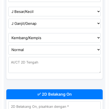
✅ 2D Belakang On