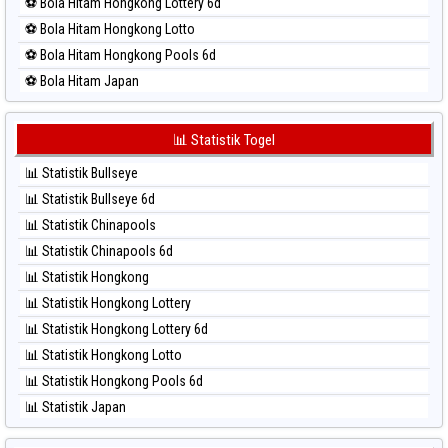
⚽ Bola Hitam Hongkong Lottery 6d
⚽ Bola Merah Sydney
⚽ Bola Hitam Hongkong Lotto
⚽ Bola Merah Sydney Lottery
⚽ Bola Hitam Hongkong Pools 6d
⚽ Bola Merah Sydney Lottery 6d
⚽ Bola Hitam Japan
⚽ Bola Merah Sydney Lotto
⚽ Bola Hitam Japan 6d
⚽ Bola Merah Sydney Pools 6d
⚽ Bola Hitam Korea
📊 Statistik Togel
⚽ Bola Merah Taipei
⚽ Bola Hitam Kuda Lari
⚽ Bola Merah Taiwan
📊 Statistik Bullseye
⚽ Bola Hitam Magnum Cambodia
📊 Statistik Bullseye 6d
⚽ Bola Hitam Nagoya
📊 Statistik Chinapools
⚽ Bola Hitam North Carolina Day
📊 Statistik Chinapools 6d
⚽ Bola Hitam Pcso
📊 Statistik Hongkong
⚽ Bola Hitam Sao Paulo
📊 Statistik Hongkong Lottery
⚽ Bola Hitam Singapore
📊 Statistik Hongkong Lottery 6d
⚽ Bola Hitam Sydney
📊 Statistik Hongkong Lotto
⚽ Bola Hitam Sydney Lottery
📊 Statistik Hongkong Pools 6d
⚽ Bola Hitam Sydney Lottery 6d
📊 Statistik Japan
⚽ Bola Hitam Sydney Lotto
📊 Statistik Japan 6d
⚽ Bola Hitam Sydney Pools 6d