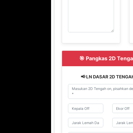
🎯 Pangkas 2D Teng
📢 LN DASAR 2D TENGA