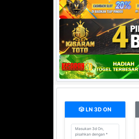
🎲 LN 3D ON