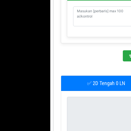
✅ 2D Tengah 0 LN