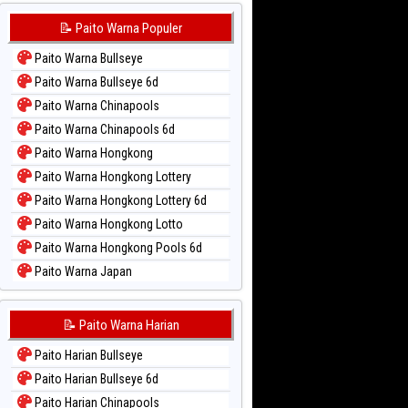
📝 Paito Warna Populer
Paito Warna Bullseye
Paito Warna Bullseye 6d
Paito Warna Chinapools
Paito Warna Chinapools 6d
Paito Warna Hongkong
Paito Warna Hongkong Lottery
Paito Warna Hongkong Lottery 6d
Paito Warna Hongkong Lotto
Paito Warna Hongkong Pools 6d
Paito Warna Japan
Paito Warna Japan 6d
Paito Warna Korea
📝 Paito Warna Harian
Paito Warna Kuda Lari
Paito Harian Bullseye
Paito Warna Magnum Cambodia
Paito Harian Bullseye 6d
Paito Warna Nagoya
Paito Harian Chinapools