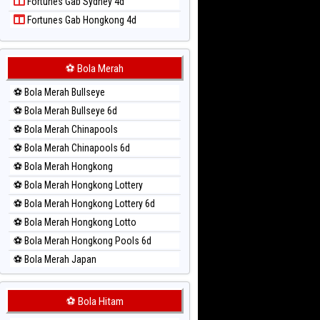
Fortunes Gab Sydney 4d
Paito Harian Singapore
Fortunes Gab Hongkong 4d
Paito Harian Sydney
Paito Harian Sydney Lottery
Paito Harian Sydney Lottery 6d
⚽ Bola Merah
Paito Harian Sydney Lotto
⚽ Bola Merah Bullseye
Paito Harian Sydney Pools 6d
⚽ Bola Merah Bullseye 6d
Paito Harian Taipei
⚽ Bola Merah Chinapools
Paito Harian Taiwan
⚽ Bola Merah Chinapools 6d
⚽ Bola Merah Hongkong
⚽ Bola Merah Hongkong Lottery
⚽ Bola Merah Hongkong Lottery 6d
⚽ Bola Merah Hongkong Lotto
⚽ Bola Merah Hongkong Pools 6d
⚽ Bola Merah Japan
⚽ Bola Merah Japan 6d
⚽ Bola Merah Korea
⚽ Bola Hitam
⚽ Bola Merah Kuda Lari