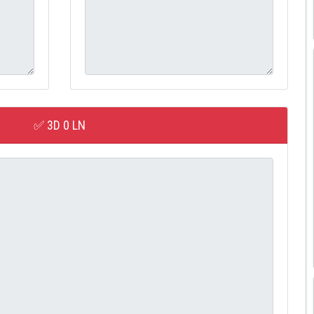
✅ 3D 0 LN