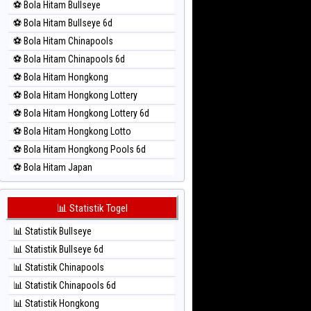
⚽ Bola Hitam Bullseye
⚽ Bola Merah Magnum Cambodia
⚽ Bola Hitam Bullseye 6d
⚽ Bola Merah Nagoya
⚽ Bola Hitam Chinapools
⚽ Bola Merah North Carolina Day
⚽ Bola Hitam Chinapools 6d
⚽ Bola Merah Pcso
⚽ Bola Hitam Hongkong
⚽ Bola Merah Sao Paulo
⚽ Bola Hitam Hongkong Lottery
⚽ Bola Merah Singapore
⚽ Bola Hitam Hongkong Lottery 6d
⚽ Bola Merah Sydney
⚽ Bola Hitam Hongkong Lotto
⚽ Bola Merah Sydney Lottery
⚽ Bola Hitam Hongkong Pools 6d
⚽ Bola Merah Sydney Lottery 6d
⚽ Bola Hitam Japan
⚽ Bola Merah Sydney Lotto
⚽ Bola Hitam Japan 6d
⚽ Bola Merah Sydney Pools 6d
⚽ Bola Hitam Korea
📊 Statistik Togel
⚽ Bola Merah Taipei
⚽ Bola Hitam Kuda Lari
⚽ Bola Merah Taiwan
📊 Statistik Bullseye
⚽ Bola Hitam Magnum Cambodia
📊 Statistik Bullseye 6d
⚽ Bola Hitam Nagoya
📊 Statistik Chinapools
⚽ Bola Hitam North Carolina Day
📊 Statistik Chinapools 6d
⚽ Bola Hitam Pcso
📊 Statistik Hongkong