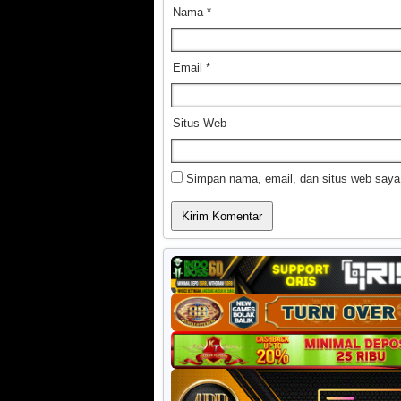
Nama
*
Email
*
Situs Web
Simpan nama, email, dan situs web saya