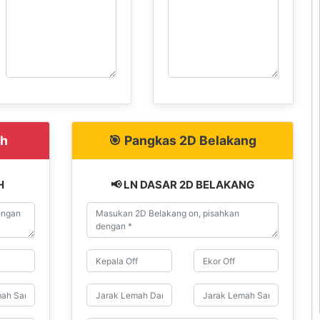
ah
🎯 Pangkas 2D Belakang
H
📢 LN DASAR 2D BELAKANG