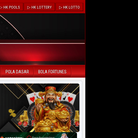
▷ HK POOLS
▷ HK LOTTERY
▷ HK LOTTO
POLA DASAR
BOLA FORTUNES