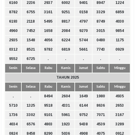
6160
2236
2937
6002
9401
8947
1224
8782
6755
3161
9251
0158
3329
6859
6193
2118
5495
8817
4797
8749
4030
4960
7452
1658
2084
9270
3015
9854
2935
1548
4056
6224
5744
0480
1175
0312
8521
9782
6819
5661
7743
0929
9552
6725
.
.
.
.
.
Senin
Selasa
Rabu
Kamis
Jumat
Sabtu
Minggu
TAHUN 2025
Senin
Selasa
Rabu
Kamis
Jumat
Sabtu
Minggu
.
.
8494
2604
1649
1980
4935
5710
1325
9518
4331
6144
8636
2653
1736
3302
9101
5961
9752
7071
3167
4034
6576
4803
1923
9438
4539
3289
0824
8458
8290
5036
4908
4075
0912