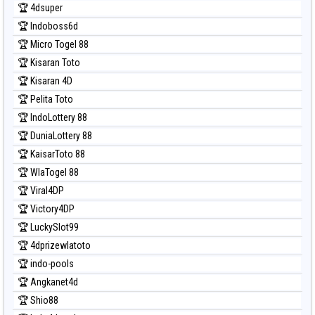
🏆 4dsuper
Prediksi North Carolina Day
🏆 Indoboss6d
Prediksi Pcso
🏆 Micro Togel 88
Prediksi Sao Paulo
🏆 Kisaran Toto
Prediksi Singapore
🏆 Kisaran 4D
Prediksi Sydney
🏆 Pelita Toto
Prediksi Sydney Lottery
🏆 IndoLottery 88
Prediksi Sydney Lottery 6d
🏆 DuniaLottery 88
Prediksi Sydney Lotto
🏆 KaisarToto 88
Prediksi Sydney Pools 6d
🏆 WlaTogel 88
Prediksi Taipei
🏆 Viral4DP
Prediksi Taiwan
🏆 Victory4DP
🏆 LuckySlot99
🏆 4dprizewlatoto
🏆 indo-pools
🏆 Angkanet4d
🏆 Shio88