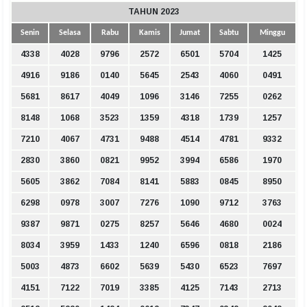
TAHUN 2023
Senin
Selasa
Rabu
Kamis
Jumat
Sabtu
Minggu
4338
4028
9796
2572
6501
5704
1425
4916
9186
0140
5645
2543
4060
0491
5681
8617
4049
1096
3146
7255
0262
8148
1068
3523
1359
4318
1739
1257
7210
4067
4731
9488
4514
4781
9332
2830
3860
0821
9952
3994
6586
1970
5605
3862
7084
8141
5883
0845
8950
6298
0978
3007
7276
1090
9712
3763
9387
9871
0275
8257
5646
4680
0024
8034
3959
1433
1240
6596
0818
2186
5003
4873
6602
5639
5430
6523
7697
4151
7122
7019
3385
4125
7143
2713