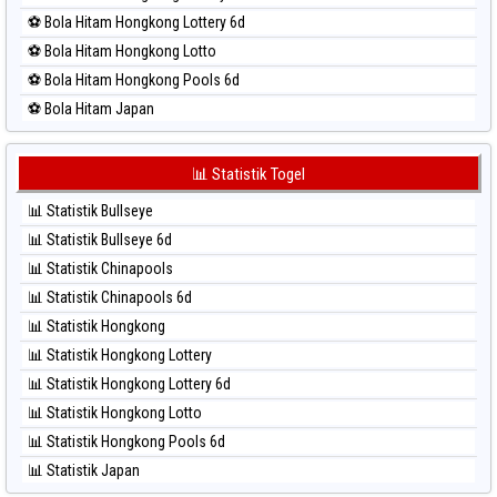
⚽ Bola Merah Singapore
⚽ Bola Hitam Hongkong Lottery 6d
⚽ Bola Merah Sydney
⚽ Bola Hitam Hongkong Lotto
⚽ Bola Merah Sydney Lottery
⚽ Bola Hitam Hongkong Pools 6d
⚽ Bola Merah Sydney Lottery 6d
⚽ Bola Hitam Japan
⚽ Bola Merah Sydney Lotto
⚽ Bola Hitam Japan 6d
⚽ Bola Merah Sydney Pools 6d
⚽ Bola Hitam Korea
📊 Statistik Togel
⚽ Bola Merah Taipei
⚽ Bola Hitam Kuda Lari
⚽ Bola Merah Taiwan
📊 Statistik Bullseye
⚽ Bola Hitam Magnum Cambodia
📊 Statistik Bullseye 6d
⚽ Bola Hitam Nagoya
📊 Statistik Chinapools
⚽ Bola Hitam North Carolina Day
📊 Statistik Chinapools 6d
⚽ Bola Hitam Pcso
📊 Statistik Hongkong
⚽ Bola Hitam Sao Paulo
📊 Statistik Hongkong Lottery
⚽ Bola Hitam Singapore
📊 Statistik Hongkong Lottery 6d
⚽ Bola Hitam Sydney
📊 Statistik Hongkong Lotto
⚽ Bola Hitam Sydney Lottery
📊 Statistik Hongkong Pools 6d
⚽ Bola Hitam Sydney Lottery 6d
📊 Statistik Japan
⚽ Bola Hitam Sydney Lotto