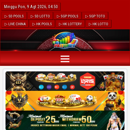
Minggu Pon, 9 Agt 2026, 04:50
▷ SD POOLS
▷ SD LOTTO
▷ SGP POOLS
▷ SGP TOTO
▷ LIVE CHINA
▷ HK POOLS
▷ HK LOTTERY
▷ HK LOTTO