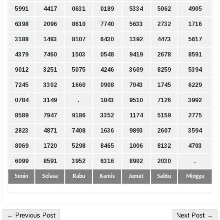
5991
4417
0631
0189
5334
5062
4905
6398
2096
8610
7740
5633
2732
1716
3188
1483
8107
6430
1392
4473
5617
4379
7460
1503
0548
9419
2678
8591
9012
3251
5075
4246
3609
8259
5394
7245
3302
1660
0908
7043
1745
6229
0784
3149
.
1843
9510
7126
3992
8589
7947
9186
3352
1174
5159
2775
2823
4871
7408
1636
9893
2607
3594
8069
1720
5298
8465
1006
8132
4703
6099
8591
3952
6316
8902
2030
.
Senin
Selasa
Rabu
Kamis
Jumat
Sabtu
Minggu
← Previous Post
Next Post →