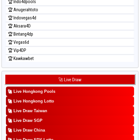
🏆 Indo4dpools
🏆 Anugerahtoto
🏆 Indovegas4d
🏆 Aksara4D
🏆 Bintang4dp
🏆 Vegas6d
🏆 Vip4DP
🏆 Kawkawbet
🚀 Live Draw
🚀
Live Hongkong Pools
🚀
Live Hongkong Lotto
🚀
Live Draw Taiwan
🚀
Live Draw SGP
🚀
Live Draw China
🚀
Live Draw SDY Lotto