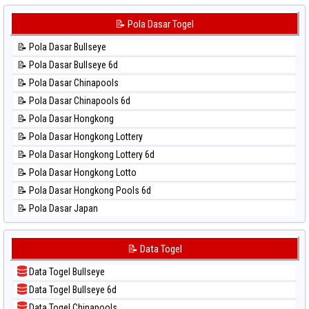
📊 Statistik Japan 6d
⚽ Bola Hitam Sydney Pools 6d
📊 Statistik Korea
📝 Pola Dasar Togel
⚽ Bola Hitam Taipei
📊 Statistik Kuda Lari
⚽ Bola Hitam Taiwan
📝 Pola Dasar Bullseye
📊 Statistik Magnum Cambodia
📝 Pola Dasar Bullseye 6d
📊 Statistik Nagoya
📝 Pola Dasar Chinapools
📊 Statistik New York Midday
📝 Pola Dasar Chinapools 6d
📊 Statistik North Carolina Day
📝 Pola Dasar Hongkong
📊 Statistik Pcso
📝 Pola Dasar Hongkong Lottery
📊 Statistik Pennsylvania Day
📝 Pola Dasar Hongkong Lottery 6d
📊 Statistik Sao Paulo
📝 Pola Dasar Hongkong Lotto
📊 Statistik Singapore
📝 Pola Dasar Hongkong Pools 6d
📊 Statistik Sydney
📝 Pola Dasar Japan
📊 Statistik Sydney Lottery
📝 Pola Dasar Japan 6d
📊 Statistik Sydney Lottery 6d
📝 Pola Dasar Korea
📝 Data Togel
📊 Statistik Sydney Lotto
📝 Pola Dasar Kuda Lari
📊 Statistik Sydney Pools 6d
Data Togel Bullseye
📝 Pola Dasar Magnum Cambodia
📊 Statistik Taipei
Data Togel Bullseye 6d
📝 Pola Dasar Nagoya
📊 Statistik Taiwan
Data Togel Chinapools