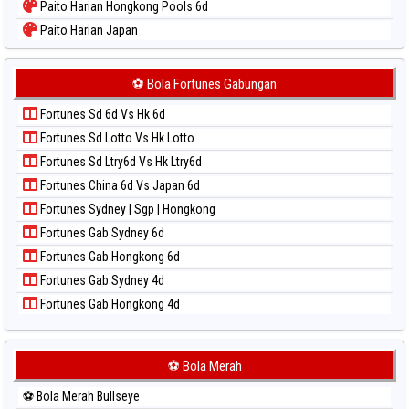
Paito Harian Hongkong Pools 6d
Paito Warna Sydney
Paito Harian Japan
Paito Warna Sydney Lottery
Paito Harian Japan 6d
Paito Warna Sydney Lottery 6d
Paito Harian Korea
⚽ Bola Fortunes Gabungan
Paito Warna Sydney Lotto
Paito Harian Kuda Lari
Paito Warna Sydney Pools 6d
Fortunes Sd 6d Vs Hk 6d
Paito Harian Magnum Cambodia
Paito Warna Taipei
Fortunes Sd Lotto Vs Hk Lotto
Paito Harian Nagoya
Paito Warna Taiwan
Fortunes Sd Ltry6d Vs Hk Ltry6d
Paito Harian New York Midday
Fortunes China 6d Vs Japan 6d
Paito Harian North Carolina Day
Fortunes Sydney | Sgp | Hongkong
Paito Harian Pcso
Fortunes Gab Sydney 6d
Paito Harian Pennsylvania Day
Fortunes Gab Hongkong 6d
Paito Harian Sao Paulo
Fortunes Gab Sydney 4d
Paito Harian Singapore
Fortunes Gab Hongkong 4d
Paito Harian Sydney
Paito Harian Sydney Lottery
Paito Harian Sydney Lottery 6d
⚽ Bola Merah
Paito Harian Sydney Lotto
⚽ Bola Merah Bullseye