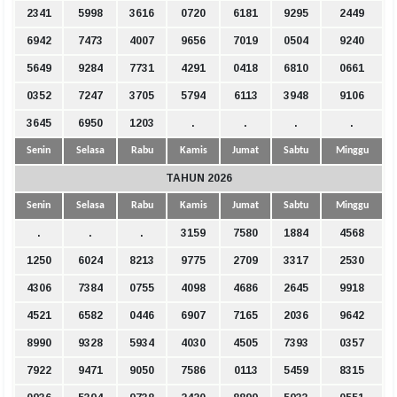
2341
5998
3616
0720
6181
9295
2449
6942
7473
4007
9656
7019
0504
9240
5649
9284
7731
4291
0418
6810
0661
0352
7247
3705
5794
6113
3948
9106
3645
6950
1203
.
.
.
.
Senin
Selasa
Rabu
Kamis
Jumat
Sabtu
Minggu
TAHUN 2026
Senin
Selasa
Rabu
Kamis
Jumat
Sabtu
Minggu
.
.
.
3159
7580
1884
4568
1250
6024
8213
9775
2709
3317
2530
4306
7384
0755
4098
4686
2645
9918
4521
6582
0446
6907
7165
2036
9642
8990
9328
5934
4030
4505
7393
0357
7922
9471
9050
7586
0113
5459
8315