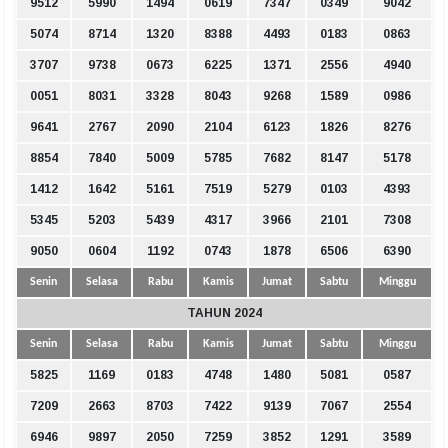
9512
5990
1494
0619
7347
0349
9042
5074
8714
1320
8388
4493
0183
0863
3707
9738
0673
6225
1371
2556
4940
0051
8031
3328
8043
9268
1589
0986
9641
2767
2090
2104
6123
1826
8276
8854
7840
5009
5785
7682
8147
5178
1412
1642
5161
7519
5279
0103
4393
5345
5203
5439
4317
3966
2101
7308
9050
0604
1192
0743
1878
6506
6390
Senin
Selasa
Rabu
Kamis
Jumat
Sabtu
Minggu
TAHUN 2024
Senin
Selasa
Rabu
Kamis
Jumat
Sabtu
Minggu
5825
1169
0183
4748
1480
5081
0587
7209
2663
8703
7422
9139
7067
2554
6946
9897
2050
7259
3852
1291
3589